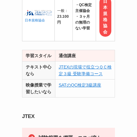
日
・QC検定
本
一般：
主催協会
規
23.100
・３ヶ月
格
日本規格協会
円
の無理の
協
ない学習
会
学習スタイル
通信講座
テキスト中心
JTEXの現場で役立つＱＣ検
なら
定３級 受験準備コース
映像授業で学
SATのQC検定3級講座
習したいなら
JTEX