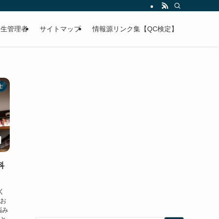
衛生管理者
サイトマップ
情報源リンク集【QC検定】
士
科
く
験お
悩み