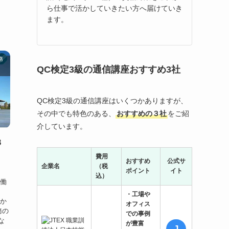
ら仕事で活かしていきたい方へ届けていき
ます。
務
QC検定3級の通信講座おすすめ3社
QC検定3級の通信講座はいくつかありますが、
その中でも特色のある、
おすすめの３社
をご紹
介しています。
８
費用
おすすめ
公式サ
企業名
（税
ポイント
イト
込）
で働
…
・工場や
わか
オフィス
務の
での事例
な
が豊富
J