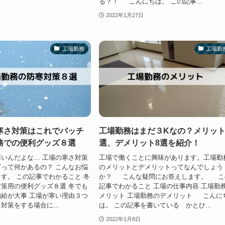
る？！ こんにちは。 この記事...
2022年1月27日
工場勤務
工場勤
寒さ対策はこれでバッチ
工場勤務はまだ３Kなの？メリット
務での便利グッズ８選
選、デメリット8選を紹介！
いんだよな… 工場の寒さ対策
工場で働くことに興味があります。工場勤
って何かあるの？ こんなお悩
のメリットとデメリットってなんでしょう
す。 この記事でわかること 冬
か？ こんな疑問にお答えします。 こ
策用の便利グッズ８選 冬でも
記事でわかること 工場の仕事内容 工場勤
給が大事 工場が寒い理由３つ
メリット 工場勤務のデメリット こんに
対策をする場合に...
は。 この記事を書いている かとひ...
2022年1月8日