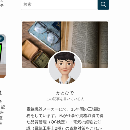
こと
験テ
者
・
かとひで
説
この記事を書いている人
を
 記
電気機器メーカーにて、15年間の工場勤
講座
務をしています。私が仕事や資格取得で得
座
た品質管理（QC検定）・電気の経験と知
座
識（電気工事士2種）の資格対策をこれか