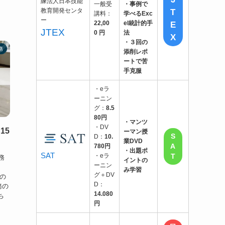
一般受
・事例で
T
講料：
学べるExc
E
22,00
el統計的手
JTEX
0 円
法
X
・３回の
務
添削レポ
ートで苦
手克服
・eラ
ーニン
グ：
8.5
80円
・マンツ
・DV
15
ーマン授
S
D：
10.
業DVD
A
780円
・出題ポ
SAT
・eラ
T
務
イントの
ーニン
み学習
グ＋DV
の
D：
務の
14.080
ち
円