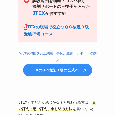
試験範囲を網羅・コスパ良し・
添削サポートの三拍子そろった
JTEX
がおすすめ
J
TEXの現場で役立つＱＣ検定３級
受験準備コース
＼ 試験範囲を完全網羅、事例が豊富、レポート添削
／
JTEXのQC検定３級の公式ページ
JTEXってどんな感じかな？と思われる方は、
良
い評判・悪い評判、申し込み方法
を書いている