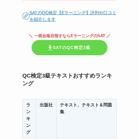
SATのQC検定【Eラーニング】評判や口コミ
を紹介します
＼ 一発合格目指すならEラーニングのSAT ／
SATのQC検定3級
QC検定3級テキストおすすめランキ
ング
ラ
出版社
テキスト、テキスト＆問題
ン
集
キ
ン
グ