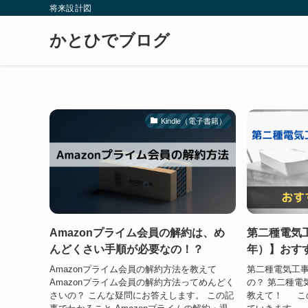
将来設計図
かとひでブログ
Kindle（電子書籍）
Amazonプライム会員の解約は、め
第二種電気工
んどくさい手順が必要なの！？
年）】おす
Amazonプライム会員の解約方法を教えて
第二種電気工
Amazonプライム会員の解約方法ってめんどく
の？ 第二種電
さいの？ こんな疑問にお答えします。 この記
教えて！ こ