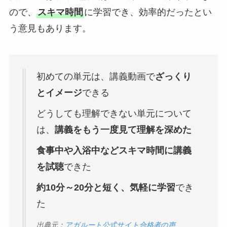
ので、
スキマ時間
に学習でき、効率的だったとい
う意見もあります。
初めての単元は、講義動画で
ざっくり
とイメージ
できる
どうしても理解できない単元について
は、
講義をもう一度見て理解を深めた
食事中や入浴中などスキマ時間に講義
を試聴
できた
約10分～20分と短く、気軽に学習
でき
た
出典元：
アガルート公式サイト合格者の声