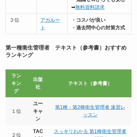
➡
無料資料請求
２位
アガルー
・コスパが良い
ト
・過去問中心の対策方式
第一種衛生管理者 テキスト（参考書）おすすめ
ランキング
ラン
出版
キン
テキスト（参考書）
社
グ
ユー
第1種・第2種衛生管理者 速習レ
１位
キャ
ッスン
ン
TAC
スッキリわかる 第1種衛生管理者
２位