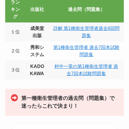
ラン
キン
出版社
過去問（問題集）
グ
成美堂
詳解 第1種衛生管理者過去6回問
１位
出版
題集
秀和シ
第1種衛生管理者 過去7回本試験
２位
ステム
問題集
KADO
村中一英の第1種衛生管理者 過
３位
KAWA
去7回本試験問題集
第一種衛生管理者の過去問（問題集）で
迷ったらこれで決まり！