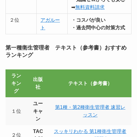
➡
無料資料請求
２位
アガルー
・コスパが良い
ト
・過去問中心の対策方式
第一種衛生管理者 テキスト（参考書）おすすめ
ランキング
ラン
出版
キン
テキスト（参考書）
社
グ
ユー
第1種・第2種衛生管理者 速習レ
１位
キャ
ッスン
ン
TAC
スッキリわかる 第1種衛生管理者
２位