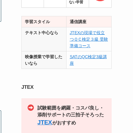
ない学習
学習スタイル
通信講座
テキスト中心なら
JTEXの現場で役立
つＱＣ検定３級 受験
準備コース
映像授業で学習した
SATのQC検定3級講
いなら
座
JTEX
試験範囲を網羅・コスパ良し・
添削サポートの三拍子そろった
JTEX
がおすすめ