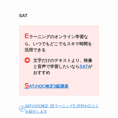
SAT
E
ラーニングのオンライン学習な
ら、いつでもどこでもスキマ時間を
活用できる
文字だけのテキストより、映像
と音声で学習したいなら
SAT
が
おすすめ
S
ATのQC検定3級講座
SATのQC検定【Eラーニング】評判や口コミ
を紹介します