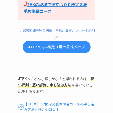
J
TEXの現場で役立つＱＣ検定３級
受験準備コース
＼ 試験範囲を完全網羅、事例が豊富、レポート添削
／
JTEXのQC検定３級の公式ページ
JTEXってどんな感じかな？と思われる方は、
良
い評判・悪い評判、申し込み方法
を書いている
記事もあります。
【JTEX】QC検定の受験準備コースの申し込
み方法と評判や口コミ