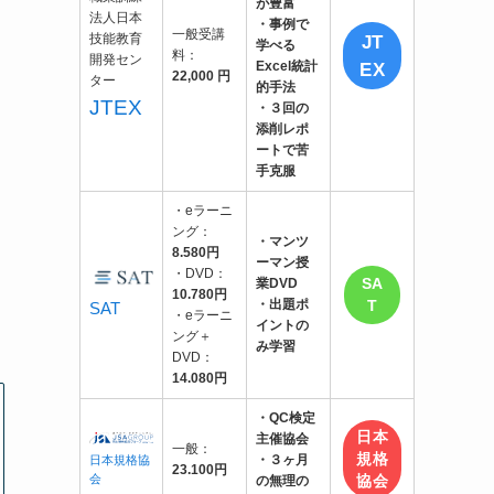
が豊富
・事例で
一般受講
JT
学べる
料：
EX
Excel統計
22,000 円
的手法
JTEX
・３回の
添削レポ
ートで苦
手克服
・eラーニ
ング：
・マンツ
8.580円
ーマン授
・DVD：
SA
業DVD
10.780円
・出題ポ
T
SAT
・eラーニ
イントの
ング＋
み学習
DVD：
14.080円
・QC検定
日本
主催協会
一般：
規格
・３ヶ月
日本規格協
23.100円
会
協会
の無理の