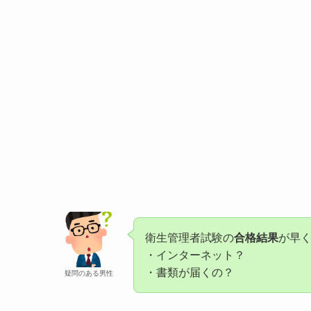
衛生管理者試験の
合格結果
が早
・インターネット？
・書類が届くの？
疑問のある男性