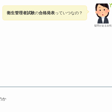
衛生管理者試験
の
合格発表
っていつなの？
疑問がある女性
のか