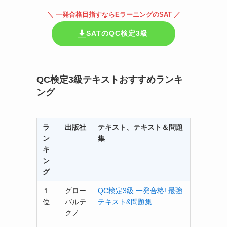
＼ 一発合格目指すならEラーニングのSAT ／
SATのQC検定3級
QC検定3級テキストおすすめランキ
ング
ラ
出版社
テキスト、テキスト＆問題
ン
集
キ
ン
グ
１
グロー
QC検定3級 一発合格! 最強
位
バルテ
テキスト&問題集
クノ