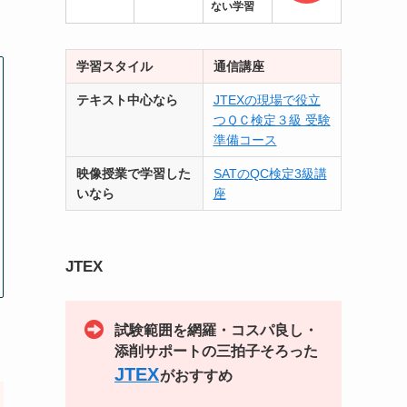
ない学習
学習スタイル
通信講座
テキスト中心なら
JTEXの現場で役立
つＱＣ検定３級 受験
準備コース
映像授業で学習した
SATのQC検定3級講
いなら
座
JTEX
試験範囲を網羅・コスパ良し・
添削サポートの三拍子そろった
JTEX
がおすすめ