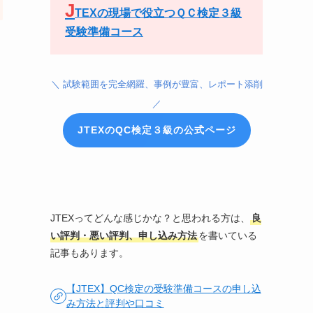
J
TEXの現場で役立つＱＣ検定３級
受験準備コース
。
＼ 試験範囲を完全網羅、事例が豊富、レポート添削
／
JTEXのQC検定３級の公式ページ
JTEXってどんな感じかな？と思われる方は、
良
い評判・悪い評判、申し込み方法
を書いている
記事もあります。
【JTEX】QC検定の受験準備コースの申し込
み方法と評判や口コミ