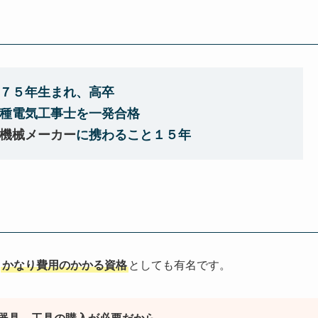
７５年生まれ、高卒
種電気工事士を一発合格
機械メーカー
に携わること１５年
に
かなり費用のかかる資格
としても有名です。