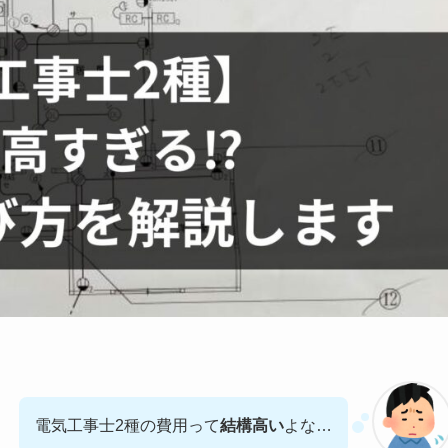
電気工事士2種の費用って
結構高い
よな…