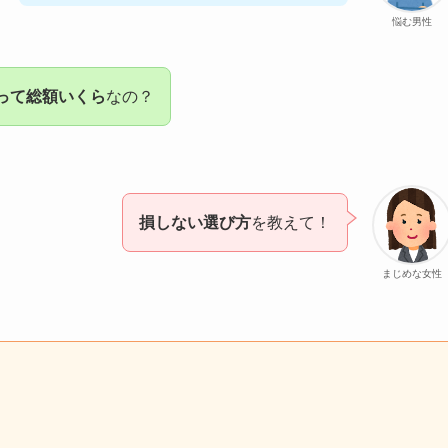
悩む男性
って総額いくら
なの？
損しない選び方
を教えて！
まじめな女性