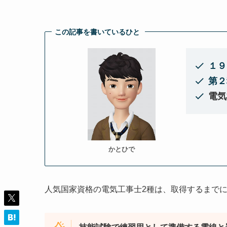
この記事を書いているひと
１９
第２
電気
かとひで
人気国家資格の電気工事士2種は、取得するまで