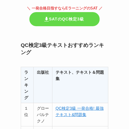
＼ 一発合格目指すならEラーニングのSAT ／
SATのQC検定3級
QC検定3級テキストおすすめランキ
ング
ラ
出版社
テキスト、テキスト＆問題
ン
集
キ
ン
グ
１
グロー
QC検定3級 一発合格! 最強
位
バルテ
テキスト&問題集
クノ