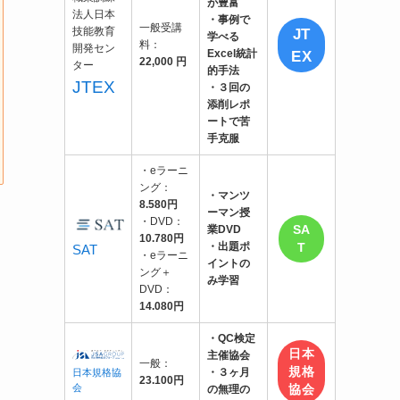
が豊富
・事例で
一般受講
JT
学べる
料：
EX
Excel統計
22,000 円
的手法
JTEX
・３回の
添削レポ
ートで苦
手克服
・eラーニ
ング：
・マンツ
8.580円
ーマン授
・DVD：
SA
業DVD
10.780円
・出題ポ
T
SAT
・eラーニ
イントの
ング＋
み学習
DVD：
14.080円
・QC検定
日本
主催協会
一般：
規格
・３ヶ月
日本規格協
23.100円
会
協会
の無理の