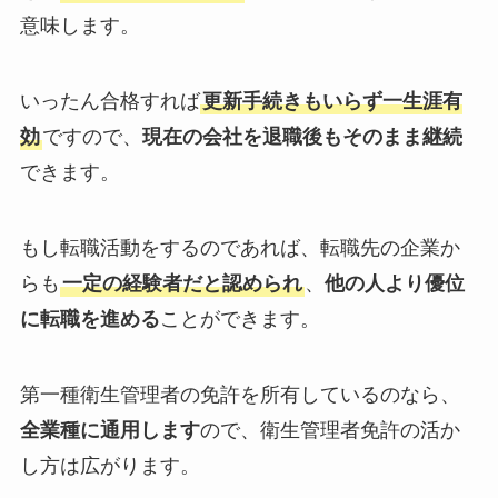
意味します。
いったん合格すれば
更新手続き
もいらず
一生涯有
効
ですので、
現在の会社を退職後もそのまま継続
できます。
もし転職活動をするのであれば、
転職先の企業か
らも
一定の経験者だと認められ
、
他の人より優位
に転職を進める
ことができます。
第一種衛生管理者の免許を所有
しているのなら、
全業種に通用
します
ので、
衛生管理者免許の活か
し方
は広がります。