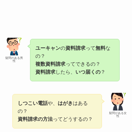
ユーキャン
の
資料請求
って
無料
な
の？
疑問のある男
性
複数資料請求
ってできるの？
資料請求
したら、
いつ届くの
？
しつこい電話
や、
はがき
はある
の？
疑問がある女
性
資料請求の方法
ってどうするの？