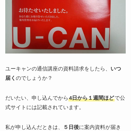
ユーキャンの通信講座の
資料請求
をしたら、
いつ
届く
のでしょうか？
だいたい、申し込んでから
4日から
１週間ほど
で公
式サイトには記載されています
。
私が申し込んだときは、
５日後
に案内資料が届き