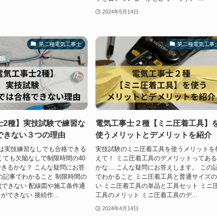
2024年5月14日
第二種電気工事士
第二種電気工事
士2種】実技試験で練習な
電気工事士２種【ミニ圧着工具】
できない３つの理由
使うメリットとデメリットを紹介
は実技練習なしでも合格できる
実技試験のミニ圧着工具を使うメリットを
くても欠陥なしで制限時間の40
えて！ ミニ圧着工具のデメリットってあ
きるかな？ こんな疑問にお答
かな… こんな疑問にお答えします。 この
の記事でわかること 制限時間の
でわかること ミニ圧着工具と普通サイズ
成できない 配線図や施工条件通
い ミニ圧着工具の単品と工具セット ミニ
できない 接続作...
工具のメリット ミニ圧着工具のデ...
2024年4月14日