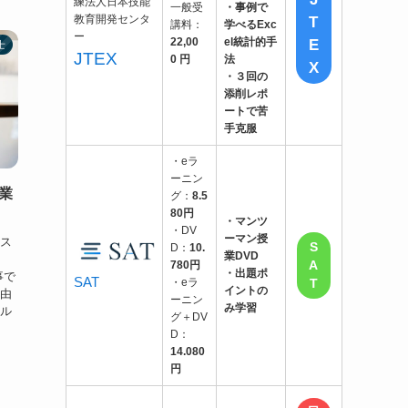
一般受
・事例で
T
講料：
学べるExc
E
22,00
el統計的手
士
JTEX
0 円
法
X
・３回の
添削レポ
ートで苦
手克服
・eラ
ーニン
業
グ：
8.5
80円
・マンツ
・DV
ーマン授
業ス
S
D：
10.
業DVD
A
780円
・出題ポ
事で
SAT
・eラ
T
イントの
理由
ーニン
み学習
ール
グ＋DV
D：
14.080
円