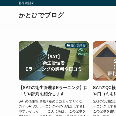
将来設計図
かとひでブログ
衛生管理者
【SATの衛生管理者Eラーニング】口
SATのQC
コミや評判を紹介します
や口コミを
SATの衛生管理者講座の口コミってどうな
SATのQC検定
の？ SATのEラーニングやDVD講座は学習し
ーニングは学
やすいかしら… こんにちは。 この記事を
この記事を書い