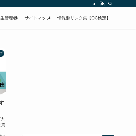
衛生管理者
サイトマップ
情報源リンク集【QC検定】
定
す
が大
な質
と