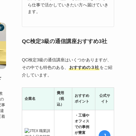
ら仕事で活かしていきたい方へ届けていき
ます。
士
QC検定3級の通信講座おすすめ3社
QC検定3級の通信講座はいくつかありますが、
その中でも特色のある、
おすすめの３社
をご紹
介しています。
を
費用
教
おすすめ
公式サ
企業名
（税
るの
ポイント
イト
込）
記事
の違
・工場や
圧着
オフィス
での事例
が豊富
J