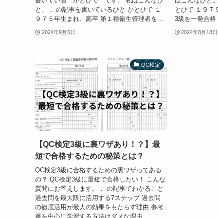
書いている かとひで です。 私はこんなひ
はこんなひと。
と。 この記事を書いているひと かとひで １
とひで １９７
９７５年生まれ、高卒 第１種衛生管理者を...
3級を一発合格 
2024年9月5日
2024年8月18日
QC検定
【QC検定3級に裏ワザあり！？】最
短で合格するための秘策とは？
QC検定3級に合格するための裏ワザってある
の？ QC検定3級に最短で合格したい！ こんな
質問にお答えします。 この記事でわかること
過去問を最大限に活用する7ステップ 過去問
の徹底活用が最大の効果をもたらす理由 参考
書を中心に学習する方法はダメな理由...