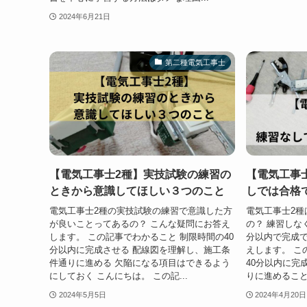
2024年6月21日
第二種電気工事士
【電気工事士2種】実技試験の練習の
【電気工事
ときから意識してほしい３つのこと
しでは合格
電気工事士2種の実技試験の練習で意識した方
電気工事士2種
が良いことってあるの？ こんな疑問にお答え
の？ 練習しな
します。 この記事でわかること 制限時間の40
分以内で完成で
分以内に完成させる 配線図を理解し、施工条
えします。 こ
件通りに進める 欠陥になる項目はできるよう
40分以内に完
にしておく こんにちは。 この記...
りに進めることが
2024年5月5日
2024年4月20日