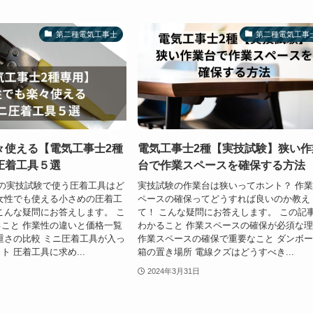
第二種電気工事士
第二種電気工事
々使える【電気工事士2種
電気工事士2種【実技試験】狭い作
圧着工具５選
台で作業スペースを確保する方法
の実技試験で使う圧着工具はど
実技試験の作業台は狭いってホント？ 作
女性でも使える小さめの圧着工
ペースの確保ってどうすれば良いのか教え
こんな疑問にお答えします。 こ
て！ こんな疑問にお答えします。 この記
こと 作業性の違いと価格一覧
わかること 作業スペースの確保が必須な
重さの比較 ミニ圧着工具が入っ
作業スペースの確保で重要なこと ダンボ
 圧着工具に求め...
箱の置き場所 電線クズはどうすべき...
2024年3月31日