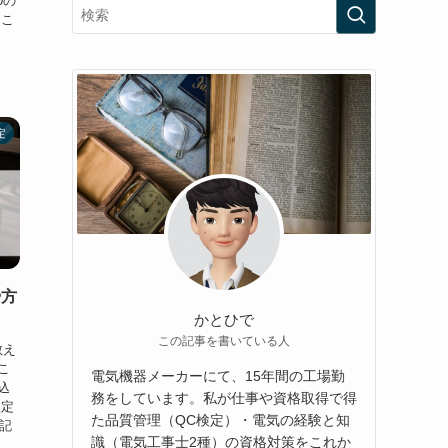
0の
 こ
定
や方
かとひで
この記事を書いている人
教え
こ
電気機器メーカーにて、15年間の工場勤
込
務をしています。私が仕事や資格取得で得
検定
た品質管理（QC検定）・電気の経験と知
記
識（電気工事士2種）の資格対策をこれか