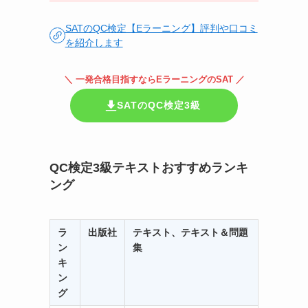
SATのQC検定【Eラーニング】評判や口コミ
を紹介します
＼ 一発合格目指すならEラーニングのSAT ／
SATのQC検定3級
QC検定3級テキストおすすめランキ
ング
ラ
出版社
テキスト、テキスト＆問題
ン
集
キ
ン
グ