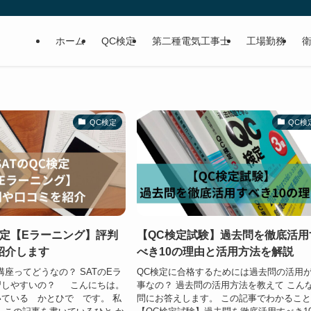
ホーム
QC検定
第二種電気工事士
工場勤務
QC検定
QC検
検定【Eラーニング】評判
【QC検定試験】過去問を徹底活用
紹介します
べき10の理由と活用方法を解説
講座ってどうなの？ SATのEラ
QC検定に合格するためには過去問の活用
習しやすいの？ こんにちは。
事なの？ 過去問の活用方法を教えて こん
ている かとひで です。 私
問にお答えします。 この記事でわかるこ