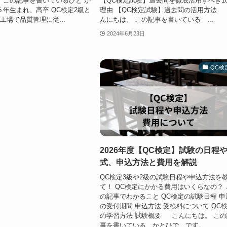
 この記事を書いているひと か
【QC検定試験】過去問を徹底活用すべき1
５年生まれ、高卒 QC検定2級と
理由 【QC検定試験】過去問の活用方法
工場で品質管理に従...
んにちは。 この記事を書いている ...
2024年6月23日
QC検
2026年度【QC検定】試験の日程
式、申込方法と費用を解説
QC検定3級や2級の試験日程や申込方法を
て！ QC検定にかかる費用はいくらなの？ 
の記事でわかること QC検定の試験日程 申
の受付期間 申込方法 受検料について QC
の学習方法 試験概要 こんにちは。 この
事を書いている かとひで です。 ...