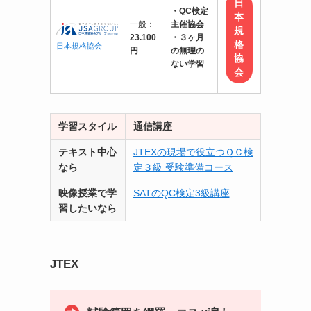
日
・QC検定
本
一般：
主催協会
規
23.100
・３ヶ月
格
日本規格協会
円
の無理の
協
ない学習
会
学習スタイル
通信講座
テキスト中心
JTEXの現場で役立つＱＣ検
なら
定３級 受験準備コース
映像授業で学
SATのQC検定3級講座
習したいなら
JTEX