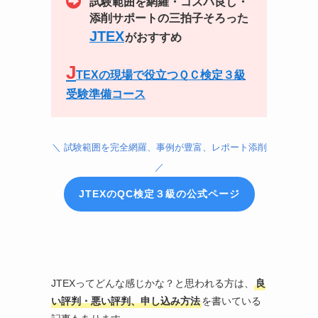
試験範囲を網羅・コスパ良し・
添削サポートの三拍子そろった
JTEX
がおすすめ
J
TEXの現場で役立つＱＣ検定３級
受験準備コース
＼ 試験範囲を完全網羅、事例が豊富、レポート添削
／
JTEXのQC検定３級の公式ページ
JTEXってどんな感じかな？と思われる方は、
良
い評判・悪い評判、申し込み方法
を書いている